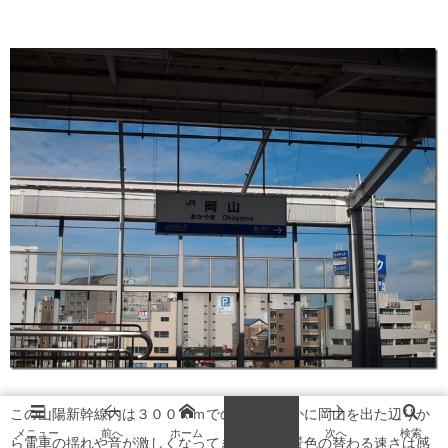
この山陽新幹線内は３００ｋｍでの運転。確かに岡山を出た辺りか
メニュー
前へ
ホーム
先頭へ
次へ
検索
ら電車の揺れや音が激しくなってきた。外の景色の替わる速さは感