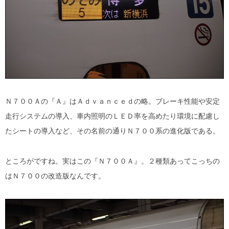
Ｎ７００Ａの『Ａ』はＡｄｖａｎｃｅｄの略。ブレーキ性能や安定
走行システムの導入、車内照明のＬＥＤ率を高めたり環境に配慮し
たシートの導入など、その名前の通りＮ７００系の進化版である。
ところがですね。実はこの『Ｎ７００Ａ』。２種類あってこっちの
はＮ７００の改造版なんです。