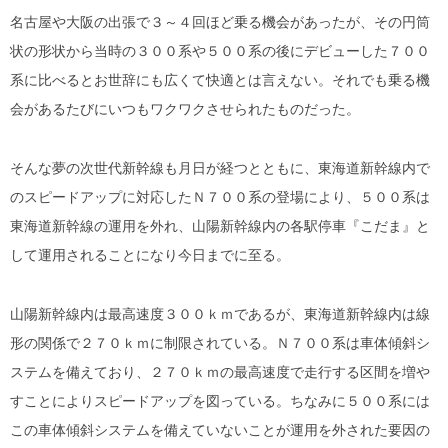
名古屋や大阪の出張で３～４回ほど乗る機会があったが、その円筒
状の形状から当時の３００系や５００系の後にデビューした７００
系に比べるとお世辞にも広くて快適とは言えない。それでも乗る機
会があるたびにいつもワクワクさせられたものだった。
そんな夢の次世代新幹線も月日が経つとともに、東海道新幹線内で
のスピードアップに対応したＮ７００系の登場により、５００系は
東海道新幹線の運用を外れ、山陽新幹線内の各駅停車『こだま』と
して運用されることになり今日までに至る。
山陽新幹線内は最高速度３００ｋｍであるが、東海道新幹線内は線
形の関係で２７０ｋｍに制限されている。Ｎ７００系は車体傾斜シ
ステムを備えており、２７０ｋｍの最高速度で走行する区間を増や
すことによりスピードアップを図っている。ちなみに５００系には
この車体傾斜システムを備えていないことが運用を外された要因の