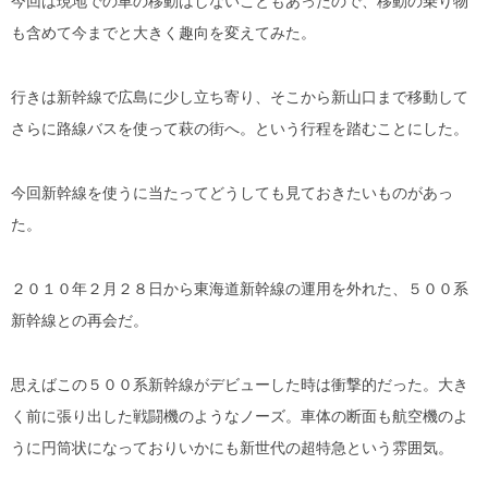
今回は現地での車の移動はしないこともあったので、移動の乗り物
も含めて今までと大きく趣向を変えてみた。
行きは新幹線で広島に少し立ち寄り、そこから新山口まで移動して
さらに路線バスを使って萩の街へ。という行程を踏むことにした。
今回新幹線を使うに当たってどうしても見ておきたいものがあっ
た。
２０１０年２月２８日から東海道新幹線の運用を外れた、５００系
新幹線との再会だ。
思えばこの５００系新幹線がデビューした時は衝撃的だった。大き
く前に張り出した戦闘機のようなノーズ。車体の断面も航空機のよ
うに円筒状になっておりいかにも新世代の超特急という雰囲気。