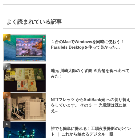
よく読まれている記事
1
１台のMacでWindowsを同時に使おう！
Parallels Desktopを使って良かった...
2
地元 川崎大師のくず餅 ６店舗を食べ比べて
みた！
3
NTTフレッツ からSoftBank光 への切り替え
をしています。 その３ ー 光電話は既に使
え...
4
誰でも簡単に撮れる！工場夜景撮影のポイン
ト ｜ これから始めるデジタル一眼