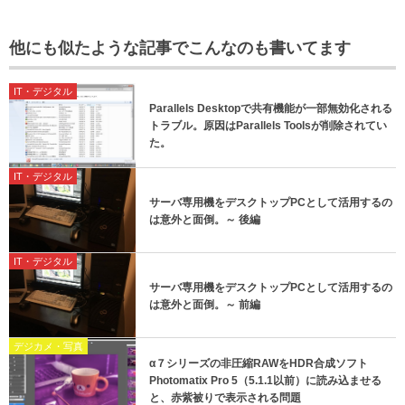
他にも似たような記事でこんなのも書いてます
IT・デジタル
Parallels Desktopで共有機能が一部無効化される
トラブル。原因はParallels Toolsが削除されてい
た。
IT・デジタル
サーバ専用機をデスクトップPCとして活用するの
は意外と面倒。～ 後編
IT・デジタル
サーバ専用機をデスクトップPCとして活用するの
は意外と面倒。～ 前編
デジカメ・写真
α７シリーズの非圧縮RAWをHDR合成ソフト
Photomatix Pro 5（5.1.1以前）に読み込ませる
と、赤紫被りで表示される問題