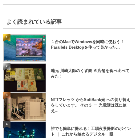
よく読まれている記事
1
１台のMacでWindowsを同時に使おう！
Parallels Desktopを使って良かった...
2
地元 川崎大師のくず餅 ６店舗を食べ比べて
みた！
3
NTTフレッツ からSoftBank光 への切り替え
をしています。 その３ ー 光電話は既に使
え...
4
誰でも簡単に撮れる！工場夜景撮影のポイン
ト ｜ これから始めるデジタル一眼