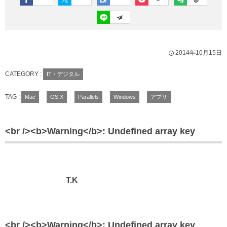
2014年10月15日
CATEGORY :
IT・デジタル
TAG :
Mac
OS X
Parallels
Windows
アプリ
<br /><b>Warning</b>: Undefined array key
T.K
<br /><b>Warning</b>: Undefined array key