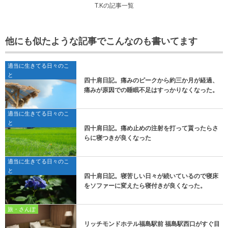
T.Kの記事一覧
他にも似たような記事でこんなのも書いてます
適当に生きてる日々のこ
と
四十肩日記。痛みのピークから約三か月が経過、
痛みが原因での睡眠不足はすっかりなくなった。
適当に生きてる日々のこ
と
四十肩日記。痛め止めの注射を打って貰ったらさ
らに寝つきが良くなった
適当に生きてる日々のこ
と
四十肩日記。寝苦しい日々が続いているので寝床
をソファーに変えたら寝付きが良くなった。
旅・さんぽ
リッチモンドホテル福島駅前 福島駅西口がすぐ目