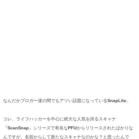
なんだかブロガー達の間でもアツい話題になっている
SnapLite
。
コレ、ライフハッカーを中心に絶大な人気を誇るスキャナ
『
ScanSnap
』シリーズで有名な
PFU
からリリースされたばかりな
んですが、名前からして新たなスキャナなのかな？と思ったんで