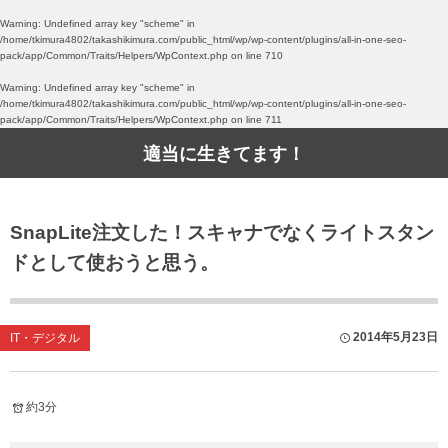
Warning
: Undefined array key "scheme" in
/home/tkimura4802/takashikimura.com/public_html/wp/wp-content/plugins/all-in-one-seo-
pack/app/Common/Traits/Helpers/WpContext.php
on line
710
Warning
: Undefined array key "scheme" in
/home/tkimura4802/takashikimura.com/public_html/wp/wp-content/plugins/all-in-one-seo-
pack/app/Common/Traits/Helpers/WpContext.php
on line
711
適当に生きてます！
SnapLite注文した！スキャナでなくライトスタン
ドとして使おうと思う。
2014年5月23日
IT・デジタル
約3分