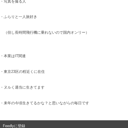
・写真を撮る人
・ふらりと一人旅好き
（但し長時間飛行機に乗れないので国内オンリー）
・本業はIT関連
・東京23区の程近くに在住
・ヌルく適当に生きてます
・来年の今頃生きてるかな？と思いながらの毎日です
Feedlyに登録