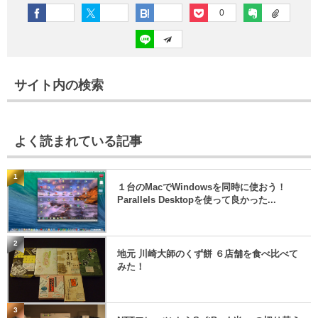
0
サイト内の検索
よく読まれている記事
1
１台のMacでWindowsを同時に使おう！
Parallels Desktopを使って良かった...
2
地元 川崎大師のくず餅 ６店舗を食べ比べて
みた！
3