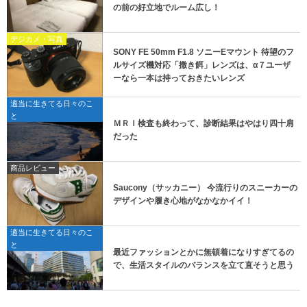
の前の好立地でルーム広し！
デジカメ・写真
SONY FE 50mm F1.8 ソニーEマウント 待望のフ
ルサイズ機対応「撒き餌」レンズは、α７ユーザ
ーなら一本は持っておきたいレンズ
適当に生きてる日々のこ
と
ＭＲＩ検査も終わって、診断結果はやはり四十肩
だった
商品レビュー
Saucony（サッカニー） 今流行りのスニーカーの
デザインや履き心地がなかなかイイ！
適当に生きてる日々のこ
と
最近ファッションとかに無頓着になりすぎてるの
で、生活スタイルのバランスを立て直そうと思う