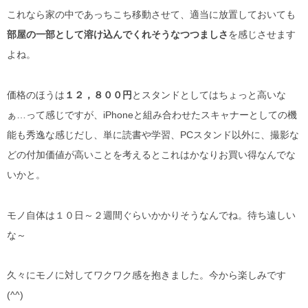
これなら家の中であっちこち移動させて、適当に放置しておいても
部屋の一部として溶け込んでくれそうなつつましさ
を感じさせます
よね。
価格のほうは
１２，８００円
とスタンドとしてはちょっと高いな
ぁ…って感じですが、iPhoneと組み合わせたスキャナーとしての機
能も秀逸な感じだし、単に読書や学習、PCスタンド以外に、撮影な
どの付加価値が高いことを考えるとこれはかなりお買い得なんでな
いかと。
モノ自体は１０日～２週間ぐらいかかりそうなんでね。待ち遠しい
な～
久々にモノに対してワクワク感を抱きました。今から楽しみです
(^^)