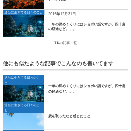
適当に生きてる日々のこと
2016年12月31日
一年の締めくくりにはショボい話ですが、四十肩
の経過など。。。
T.Kの記事一覧
他にも似たような記事でこんなのも書いてます
適当に生きてる日々のこ
と
一年の締めくくりにはショボい話ですが、四十肩
の経過など。。。
適当に生きてる日々のこ
と
歳を取ったなと感じたこと