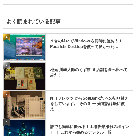
よく読まれている記事
1
１台のMacでWindowsを同時に使おう！
Parallels Desktopを使って良かった...
2
地元 川崎大師のくず餅 ６店舗を食べ比べて
みた！
3
NTTフレッツ からSoftBank光 への切り替え
をしています。 その３ ー 光電話は既に使
え...
4
誰でも簡単に撮れる！工場夜景撮影のポイン
ト ｜ これから始めるデジタル一眼