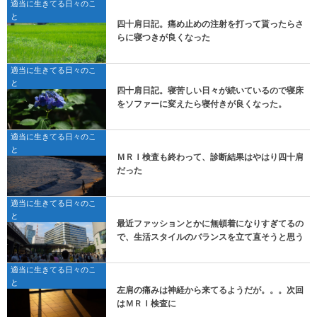
適当に生きてる日々のこ
と
四十肩日記。痛め止めの注射を打って貰ったらさ
らに寝つきが良くなった
適当に生きてる日々のこ
と
四十肩日記。寝苦しい日々が続いているので寝床
をソファーに変えたら寝付きが良くなった。
適当に生きてる日々のこ
と
ＭＲＩ検査も終わって、診断結果はやはり四十肩
だった
適当に生きてる日々のこ
と
最近ファッションとかに無頓着になりすぎてるの
で、生活スタイルのバランスを立て直そうと思う
適当に生きてる日々のこ
と
左肩の痛みは神経から来てるようだが。。。次回
はＭＲＩ検査に