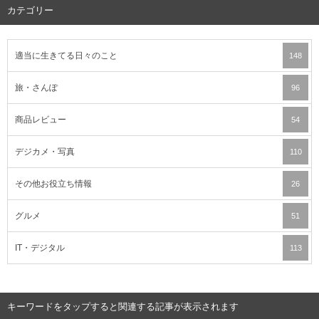
カテゴリー
適当に生きてる日々のこと
148
旅・さんぽ
96
商品レビュー
54
デジカメ・写真
110
その他お役立ち情報
26
グルメ
51
IT・デジタル
113
キーワードをタップすると関連する記事が表示されます