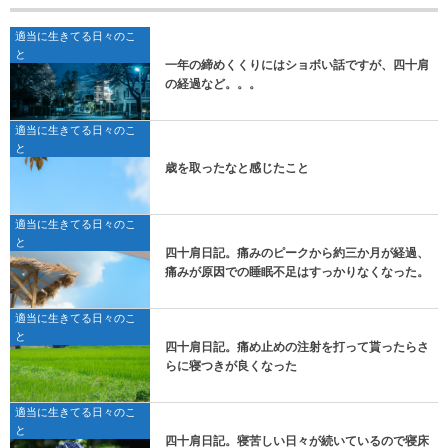
適当に生きてる日々のこ
と
一年の締めくくりにはショボい話ですが、四十肩
の経過など。。。
適当に生きてる日々のこ
と
歳を取ったなと感じたこと
適当に生きてる日々のこ
と
四十肩日記。痛みのピークから約三か月が経過、
痛みが原因での睡眠不足はすっかりなくなった。
適当に生きてる日々のこ
と
四十肩日記。痛め止めの注射を打って貰ったらさ
らに寝つきが良くなった
適当に生きてる日々のこ
と
四十肩日記。寝苦しい日々が続いているので寝床