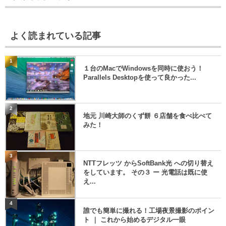
よく読まれている記事
1
１台のMacでWindowsを同時に使おう！
Parallels Desktopを使って良かった...
2
地元 川崎大師のくず餅 ６店舗を食べ比べて
みた！
3
NTTフレッツ からSoftBank光 への切り替え
をしています。 その３ ー 光電話は既に使
え...
4
誰でも簡単に撮れる！工場夜景撮影のポイン
ト ｜ これから始めるデジタル一眼