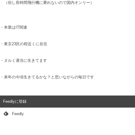
（但し長時間飛行機に乗れないので国内オンリー）
・本業はIT関連
・東京23区の程近くに在住
・ヌルく適当に生きてます
・来年の今頃生きてるかな？と思いながらの毎日です
Feedlyに登録
Feedly