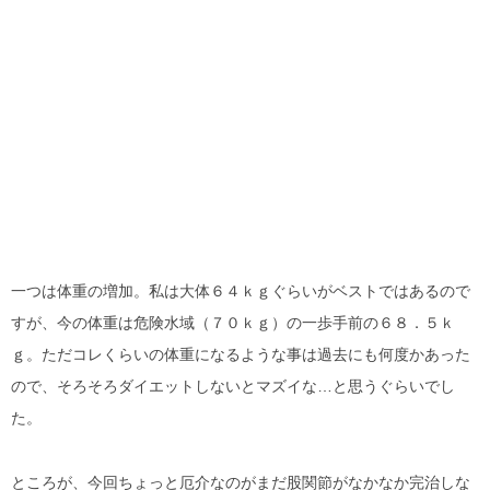
一つは体重の増加。私は大体６４ｋｇぐらいがベストではあるので
すが、今の体重は危険水域（７０ｋｇ）の一歩手前の６８．５ｋ
ｇ。ただコレくらいの体重になるような事は過去にも何度かあった
ので、そろそろダイエットしないとマズイな…と思うぐらいでし
た。
ところが、今回ちょっと厄介なのがまだ股関節がなかなか完治しな