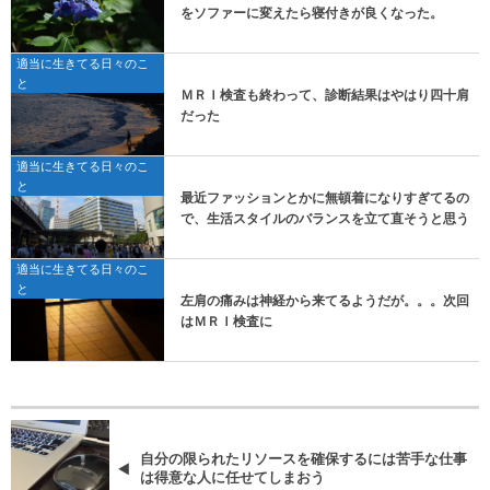
をソファーに変えたら寝付きが良くなった。
適当に生きてる日々のこ
と
ＭＲＩ検査も終わって、診断結果はやはり四十肩
だった
適当に生きてる日々のこ
と
最近ファッションとかに無頓着になりすぎてるの
で、生活スタイルのバランスを立て直そうと思う
適当に生きてる日々のこ
と
左肩の痛みは神経から来てるようだが。。。次回
はＭＲＩ検査に
自分の限られたリソースを確保するには苦手な仕事
は得意な人に任せてしまおう