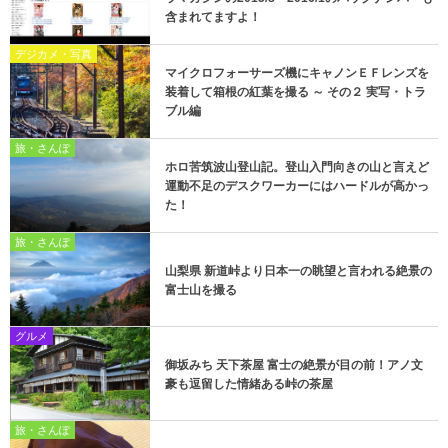
含まれてますよ！
デジカメ・写真
マイクロフォーサーズ機にキャノンＥＦレンズを
装着して箱根の紅葉を撮る ～ その２ 実写・トラ
ブル編
旅・さんぽ
ホロ苦筑波山登山記。登山入門向きの山と言えど
運動不足のデスクワーカーにはハードルが高かっ
た！
旅・さんぽ
山梨県 新道峠より日本一の眺望と言われる絶景の
富士山を撮る
グルメ
御坂みち 天下茶屋 富士の絶景が目の前！アノ文
豪も逗留した情緒ある峠の茶屋
旅・さんぽ