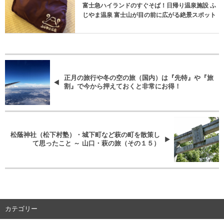
富士急ハイランドのすぐそば！日帰り温泉施設 ふ
じやま温泉 富士山が目の前に広がる絶景スポット
正月の旅行や冬の空の旅（国内）は『先特』や『旅
割』で今から押えておくと非常にお得！
松蔭神社（松下村塾）・城下町など萩の町を散策し
て思ったこと ～ 山口・萩の旅（その１５）
カテゴリー