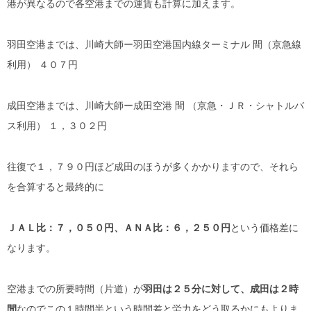
港が異なるので各空港までの運賃も計算に加えます。
羽田空港までは、川崎大師ー羽田空港国内線ターミナル 間（京急線
利用） ４０７円
成田空港までは、川崎大師ー成田空港 間 （京急・ＪＲ・シャトルバ
ス利用） １，３０２円
往復で１，７９０円ほど成田のほうが多くかかりますので、それら
を合算すると最終的に
ＪＡＬ比：７，０５０円、ＡＮＡ比：６，２５０円
という価格差に
なります。
空港までの所要時間（片道）が
羽田は２５分に対して、成田は２時
間
なのでこの１時間半という時間差と労力をどう取るかにもよりま