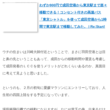
わずか900円で成田空港から東京駅まで楽々
移動できる！コンセント付きの高速バス
「東京シャトル」を使って成田空港から1時
間で東京駅まで移動してみた。 | Re:Start!
ウチの住まいは川崎大師付近ということで、まさに羽田空港とは目
と鼻の先ということもあって、成田からの移動時間や運賃も考慮し
て成田発着のＬＣＣを使うメリットがどれくらいあるのか、真面目
に考えて見ようと思いました。
というのも、２月の初旬に愛媛マラソンにエントリーしており、人
生初の四国上陸をする予定になっています。
場所柄飛行機での移動になりますが、なにせ貧乏の身。出来るだけ