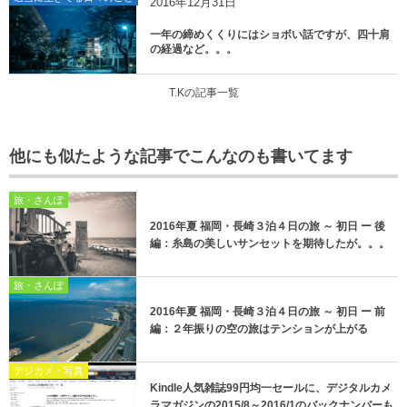
2016年12月31日
一年の締めくくりにはショボい話ですが、四十肩
の経過など。。。
T.Kの記事一覧
他にも似たような記事でこんなのも書いてます
旅・さんぽ
2016年夏 福岡・長崎３泊４日の旅 ～ 初日 ー 後
編：糸島の美しいサンセットを期待したが。。。
旅・さんぽ
2016年夏 福岡・長崎３泊４日の旅 ～ 初日 ー 前
編：２年振りの空の旅はテンションが上がる
デジカメ・写真
Kindle人気雑誌99円均一セールに、デジタルカメ
ラマガジンの2015/8～2016/1のバックナンバーも