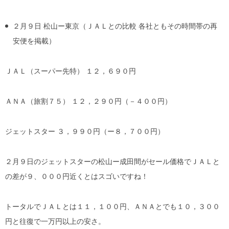
２月９日 松山ー東京（ＪＡＬとの比較 各社ともその時間帯の再
安便を掲載）
ＪＡＬ（スーパー先特） １２，６９０円
ＡＮＡ（旅割７５） １２，２９０円（－４００円）
ジェットスター ３，９９０円（ー８，７００円）
２月９日のジェットスターの松山ー成田間がセール価格でＪＡＬと
の差が９、０００円近くとはスゴいですね！
トータルでＪＡＬとは１１，１００円、ＡＮＡとでも１０，３００
円と往復で一万円以上の安さ。