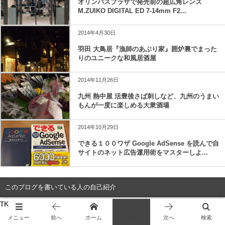
オリンパスプラザで発売前の超広角レンズ
M.ZUIKO DIGITAL ED 7-14mm F2...
2014年4月30日
羽田 大鳥居『漁師のあぶり家』囲炉裏でまった
りのユニークな和風居酒屋
2014年11月26日
九州 熱中屋 活豊後さば刺しなど、九州のうまい
もんが一度に楽しめる大衆酒場
2014年10月29日
できる１００ワザ Google AdSense を読んで自
サイトのネット広告運用術をマスターしよ...
このブログを書いている人の自己紹介
TK
メニュー
前へ
ホーム
先頭へ
次へ
検索