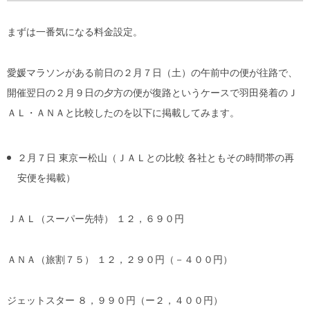
まずは一番気になる料金設定。
愛媛マラソンがある前日の２月７日（土）の午前中の便が往路で、
開催翌日の２月９日の夕方の便が復路というケースで羽田発着のＪ
ＡＬ・ＡＮＡと比較したのを以下に掲載してみます。
２月７日 東京ー松山（ＪＡＬとの比較 各社ともその時間帯の再
安便を掲載）
ＪＡＬ（スーパー先特） １２，６９０円
ＡＮＡ（旅割７５） １２，２９０円（－４００円）
ジェットスター ８，９９０円（ー２，４００円）