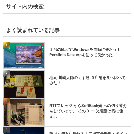
サイト内の検索
よく読まれている記事
1
１台のMacでWindowsを同時に使おう！
Parallels Desktopを使って良かった...
2
地元 川崎大師のくず餅 ６店舗を食べ比べて
みた！
3
NTTフレッツ からSoftBank光 への切り替え
をしています。 その３ ー 光電話は既に使
え...
4
誰でも簡単に撮れる！工場夜景撮影のポイン