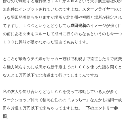
傍なので利用する飛行機は
ＪＡＬ
か
ＡＮＡ
という大手航空会社のが
無条件にインプットされていたのですよね。
スターフライヤー
のよ
うな羽田発着便もありますが場所が北九州や福岡と場所が限定され
てますし、ＬＣＣというとどうしても
成田発着
のイメージが強く目
の前にある羽田をスルーして成田に行くのもなぁというのも今一つ
ＬＣＣに興味が湧かなかった理由でもあります。
ところが最近ウチの嫁がサッカー観戦で札幌まで遠征したりで旅費
を極力減らすのに成田から新千歳までのＬＣＣを使った話を聞くと
なんと１万円以下で北海道まで行けてしまうんですね！
私の友人や知り合いなどもＬＣＣを使って移動している人が多く、
ワークショップ仲間で福岡在住のの『ぶっちー』なんかも福岡ー成
田を片道１万円以下で来ちゃってますしね。（
下のエントリー参
照
）