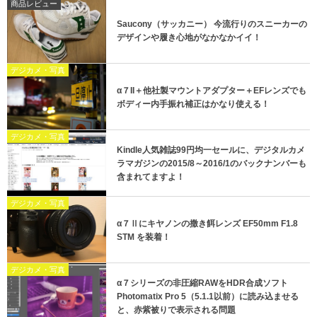
商品レビュー
Saucony（サッカニー） 今流行りのスニーカーの
デザインや履き心地がなかなかイイ！
デジカメ・写真
α７II＋他社製マウントアダプター＋EFレンズでも
ボディー内手振れ補正はかなり使える！
デジカメ・写真
Kindle人気雑誌99円均一セールに、デジタルカメ
ラマガジンの2015/8～2016/1のバックナンバーも
含まれてますよ！
デジカメ・写真
α７Ⅱにキヤノンの撒き餌レンズ EF50mm F1.8
STM を装着！
デジカメ・写真
α７シリーズの非圧縮RAWをHDR合成ソフト
Photomatix Pro 5（5.1.1以前）に読み込ませる
と、赤紫被りで表示される問題