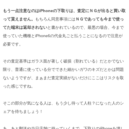
もう一点注意なのはiPhoneの下取りは、査定にＮＧが出ると買い取
って貰えません。
もちろん同意事項には
ＮＧであっても今まで使っ
てた端末は返却されない
と書かれているので、最悪の場合、今まで
使っていた機種とiPhone6の代金丸ごと払うことになるので注意が
必要です。
その査定基準はガラス面が著しく破損（割れている）だとかでない
限り、普通に使っている分でできた細かいガワのキズだとかは問題
ないようですが、まぁまだ査定実績がないだけにここはリスクを取
った感じですね。
そこの部分が気になる人は、もう少し待って人柱？になった人のシ
ェアを待ちましょう！
あ、あと郵送や当日店舗に持っていくまで、下取りのiPhoneを壊し