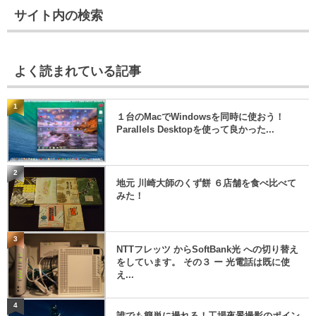
サイト内の検索
よく読まれている記事
1
１台のMacでWindowsを同時に使おう！
Parallels Desktopを使って良かった...
2
地元 川崎大師のくず餅 ６店舗を食べ比べて
みた！
3
NTTフレッツ からSoftBank光 への切り替え
をしています。 その３ ー 光電話は既に使
え...
4
誰でも簡単に撮れる！工場夜景撮影のポイン