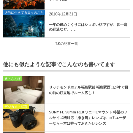
適当に生きてる日々のこと
2016年12月31日
一年の締めくくりにはショボい話ですが、四十肩
の経過など。。。
T.Kの記事一覧
他にも似たような記事でこんなのも書いてます
旅・さんぽ
リッチモンドホテル福島駅前 福島駅西口がすぐ目
の前の好立地でルーム広し！
デジカメ・写真
SONY FE 50mm F1.8 ソニーEマウント 待望のフ
ルサイズ機対応「撒き餌」レンズは、α７ユーザ
ーなら一本は持っておきたいレンズ