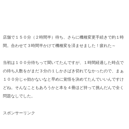
店舗で１５０分（２時間半）待ち、さらに機種変更手続きで約１時
間。合わせて３時間半かけて機種変を済ませました！疲れた～
当初は１００分待ちって聞いてたんですが、１時間経過した時点で
の待ち人数をがまだ３分の１しかさばき切れてなかったので、まぁ
１００分じゃ効かないなと早めに覚悟を決めてたんでいいんですけ
どね。そんなこともあろうかと本を４冊ほど持って挑んだんで全く
問題なしでした。
スポンサーリンク