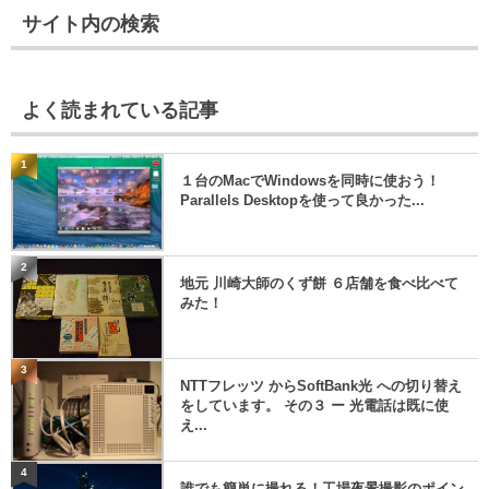
サイト内の検索
よく読まれている記事
1
１台のMacでWindowsを同時に使おう！
Parallels Desktopを使って良かった...
2
地元 川崎大師のくず餅 ６店舗を食べ比べて
みた！
3
NTTフレッツ からSoftBank光 への切り替え
をしています。 その３ ー 光電話は既に使
え...
4
誰でも簡単に撮れる！工場夜景撮影のポイン