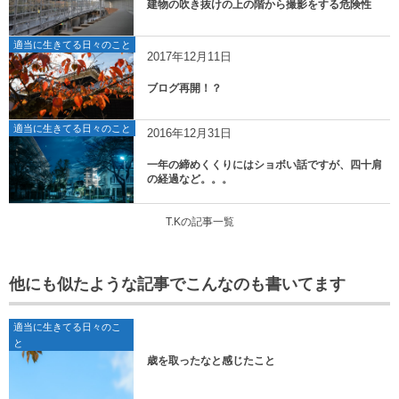
建物の吹き抜けの上の階から撮影をする危険性
適当に生きてる日々のこと
2017年12月11日
ブログ再開！？
適当に生きてる日々のこと
2016年12月31日
一年の締めくくりにはショボい話ですが、四十肩
の経過など。。。
T.Kの記事一覧
他にも似たような記事でこんなのも書いてます
適当に生きてる日々のこ
と
歳を取ったなと感じたこと