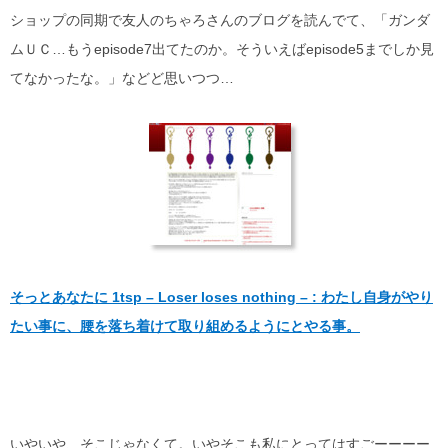
ショップの同期で友人のちゃろさんのブログを読んでて、「ガンダ
ムＵＣ…もうepisode7出てたのか。そういえばepisode5までしか見
てなかったな。」などど思いつつ…
そっとあなたに 1tsp – Loser loses nothing – : わたし自身がやり
たい事に、腰を落ち着けて取り組めるようにとやる事。
いやいや、そこじゃなくて。いやそこも私にとってはすごーーーー