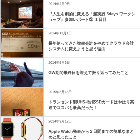
2014年4月9日
『人生を劇的に変える！超実践 3days ワークシ
ョップ』参加レポート② １日目
2014年11月1日
長年使ってきた弥生会計をやめてクラウド会計
システムに変えようと思う理由
2014年5月6日
GW期間最終日を迎えて振り返ってみたこと
2015年3月18日
トランセンド製UHS-I対応SDカードはやはり高
速でコスパも最高だった！
2014年9月12日
Apple Watch発表から２日間までの簡単なまと
めと思ったこと