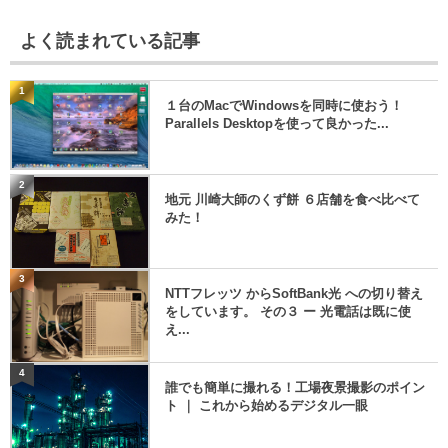
よく読まれている記事
1
１台のMacでWindowsを同時に使おう！
Parallels Desktopを使って良かった...
2
地元 川崎大師のくず餅 ６店舗を食べ比べて
みた！
3
NTTフレッツ からSoftBank光 への切り替え
をしています。 その３ ー 光電話は既に使
え...
4
誰でも簡単に撮れる！工場夜景撮影のポイン
ト ｜ これから始めるデジタル一眼