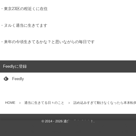
・東京23区の程近くに在住
・ヌルく適当に生きてます
・来年の今頃生きてるかな？と思いながらの毎日です
Feedlyに登録
Feedly
HOME
適当に生きてる日々のこと
詰め込みすぎて動けなくなったら本末転
©
2014 - 2026
適当に生きてます！
.
メニュー
前へ
ホーム
先頭へ
次へ
検索