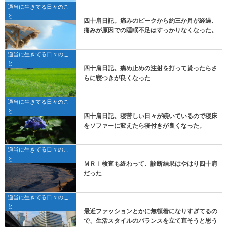
適当に生きてる日々のこ
と
四十肩日記。痛みのピークから約三か月が経過、
痛みが原因での睡眠不足はすっかりなくなった。
適当に生きてる日々のこ
と
四十肩日記。痛め止めの注射を打って貰ったらさ
らに寝つきが良くなった
適当に生きてる日々のこ
と
四十肩日記。寝苦しい日々が続いているので寝床
をソファーに変えたら寝付きが良くなった。
適当に生きてる日々のこ
と
ＭＲＩ検査も終わって、診断結果はやはり四十肩
だった
適当に生きてる日々のこ
と
最近ファッションとかに無頓着になりすぎてるの
で、生活スタイルのバランスを立て直そうと思う