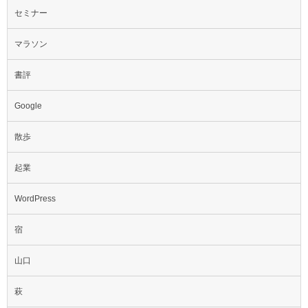
セミナー
マラソン
書評
Google
散歩
起業
WordPress
宿
山口
萩