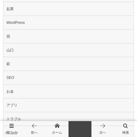
起業
WordPress
宿
山口
萩
SEO
お金
アプリ
トラブル
富士山
メニュー
前へ
ホーム
先頭へ
次へ
検索