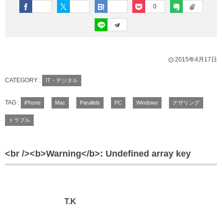
0
2015年4月17日
CATEGORY :
IT・デジタル
TAG :
iPhone
Mac
Parallels
PC
Windows
テザリング
トラブル
<br /><b>Warning</b>: Undefined array key
T.K