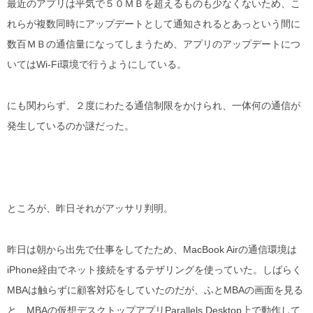
最近のアプリは平気で５０ＭＢを超えるものも少なくないため、こ
れらが複数同時にアップデートとして通知されるとあっという間に
数百ＭＢの通信量になってしまうため、アプリのアップデートにつ
いてはWi-Fi環境で行うようにしている。
にも関わらず、２度にわたる通信制限をかけられ、一体何の通信が
発生しているのか謎だった。
ところが、昨日それがアッサリ判明。
昨日は朝から出先で仕事をしてたため、MacBook Airの通信環境は
iPhone経由でネット接続をするテザリングを使っていた。しばらく
MBAは触らずに顧客対応をしていたのだが、ふとMBAの画面を見る
と、MBAの仮想デスクトップアプリParallels Desktop上で動作して