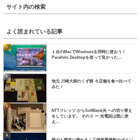
サイト内の検索
よく読まれている記事
1
１台のMacでWindowsを同時に使おう！
Parallels Desktopを使って良かった...
2
地元 川崎大師のくず餅 ６店舗を食べ比べて
みた！
3
NTTフレッツ からSoftBank光 への切り替え
をしています。 その３ ー 光電話は既に使
え...
4
誰でも簡単に撮れる！工場夜景撮影のポイン