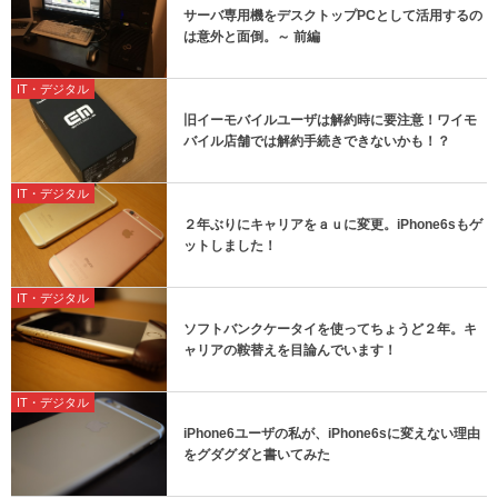
サーバ専用機をデスクトップPCとして活用するの
は意外と面倒。～ 前編
IT・デジタル
旧イーモバイルユーザは解約時に要注意！ワイモ
バイル店舗では解約手続きできないかも！？
IT・デジタル
２年ぶりにキャリアをａｕに変更。iPhone6sもゲ
ットしました！
IT・デジタル
ソフトバンクケータイを使ってちょうど２年。キ
ャリアの鞍替えを目論んでいます！
IT・デジタル
iPhone6ユーザの私が、iPhone6sに変えない理由
をグダグダと書いてみた