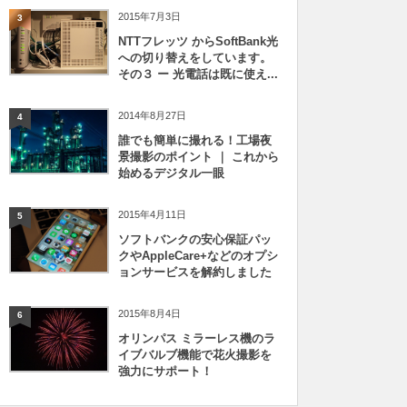
2015年7月3日
3
NTTフレッツ からSoftBank光
への切り替えをしています。
その３ ー 光電話は既に使え...
2014年8月27日
4
誰でも簡単に撮れる！工場夜
景撮影のポイント ｜ これから
始めるデジタル一眼
2015年4月11日
5
ソフトバンクの安心保証パッ
クやAppleCare+などのオプシ
ョンサービスを解約しました
2015年8月4日
6
オリンパス ミラーレス機のラ
イブバルブ機能で花火撮影を
強力にサポート！