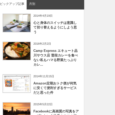
ピックアップ記事
月別
2014年4月19日
心と身体のスイッチは意識し
て切り替えるようにしよう思
う
2016年2月2日
Camp Express エキュート品
川サウス店 普段カレーを食べ
ない私もハマる野菜たっぷり
カレ...
2014年11月15日
Amazon定期おトク便が何気
に安くて便利すぎるサービス
だと思った件
2015年5月22日
Facebookに高画質の写真をア