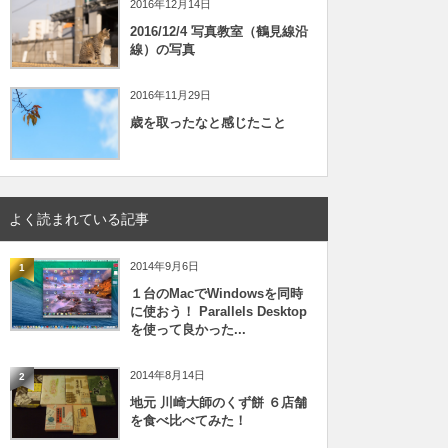
2016年12月14日
2016/12/4 写真教室（鶴見線沿
線）の写真
2016年11月29日
歳を取ったなと感じたこと
よく読まれている記事
2014年9月6日
1
１台のMacでWindowsを同時
に使おう！ Parallels Desktop
を使って良かった...
2014年8月14日
2
地元 川崎大師のくず餅 ６店舗
を食べ比べてみた！