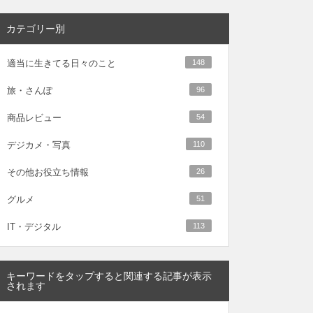
カテゴリー別
適当に生きてる日々のこと
148
旅・さんぽ
96
商品レビュー
54
デジカメ・写真
110
その他お役立ち情報
26
グルメ
51
IT・デジタル
113
キーワードをタップすると関連する記事が表示
されます