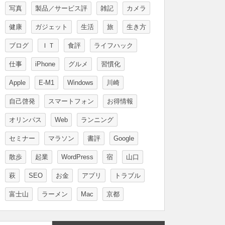
写真
製品／サービス評
雑記
カメラ
健康
ガジェット
生活
旅
生き方
ブログ
ＩＴ
食評
ライフハック
仕事
iPhone
グルメ
習慣化
Apple
E-M1
Windows
川崎
自己啓発
スマートフォン
お得情報
オリンパス
Web
ランニング
セミナー
マラソン
書評
Google
散歩
起業
WordPress
宿
山口
萩
SEO
お金
アプリ
トラブル
富士山
ラーメン
Mac
京都