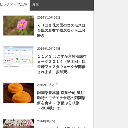
ピックアップ記事
月別
2014年10月26日
くりはま花の国のコスモスは
台風の影響で残念ながら二分
咲き
2014年10月24日
１１／３ よこすか京急沿線ウ
ォーク２０１４（第３回）観
音崎フェスタウォークが開催
されます。参加費...
2015年1月20日
阿闍梨餅本舗 京菓子司 満月
独特のモチモチ食感の阿闍梨
餅を食す～ 京都ぶらり旅
（2014秋）そ...
2014年8月5日