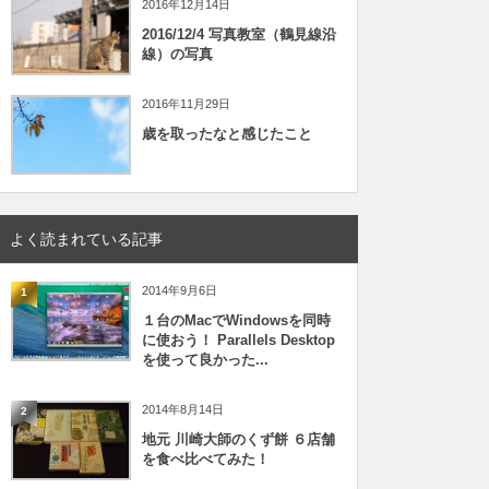
2016年12月14日
2016/12/4 写真教室（鶴見線沿
線）の写真
2016年11月29日
歳を取ったなと感じたこと
よく読まれている記事
2014年9月6日
1
１台のMacでWindowsを同時
に使おう！ Parallels Desktop
を使って良かった...
2014年8月14日
2
地元 川崎大師のくず餅 ６店舗
を食べ比べてみた！