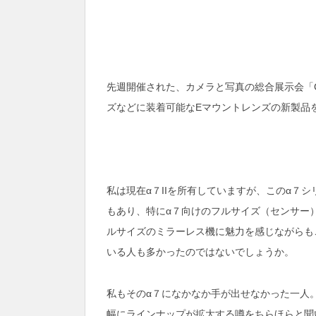
先週開催された、カメラと写真の総合展示会「C
ズなどに装着可能なEマウントレンズの新製品
私は現在α７IIを所有していますが、このα７
もあり、特にα７向けのフルサイズ（センサー
ルサイズのミラーレス機に魅力を感じながらも
いる人も多かったのではないでしょうか。
私もそのα７になかなか手が出せなかった一人
幅にラインナップが拡大する噂をちらほらと聞