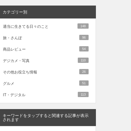
カテゴリー別
適当に生きてる日々のこと
148
旅・さんぽ
96
商品レビュー
54
デジカメ・写真
110
その他お役立ち情報
26
グルメ
51
IT・デジタル
113
キーワードをタップすると関連する記事が表示
されます