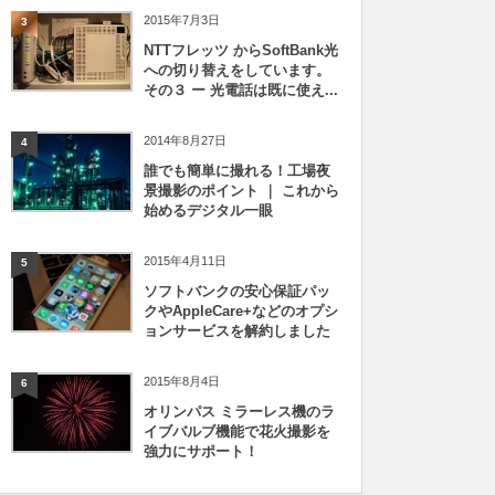
2015年7月3日
3
NTTフレッツ からSoftBank光
への切り替えをしています。
その３ ー 光電話は既に使え...
2014年8月27日
4
誰でも簡単に撮れる！工場夜
景撮影のポイント ｜ これから
始めるデジタル一眼
2015年4月11日
5
ソフトバンクの安心保証パッ
クやAppleCare+などのオプシ
ョンサービスを解約しました
2015年8月4日
6
オリンパス ミラーレス機のラ
イブバルブ機能で花火撮影を
強力にサポート！