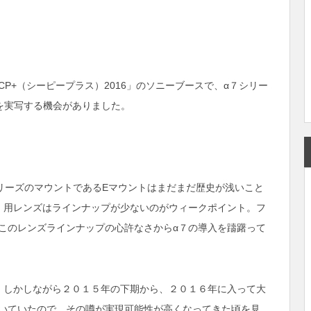
P+（シーピープラス）2016」のソニーブースで、α７シリー
を実写する機会がありました。
シリーズのマウントであるEマウントはまだまだ歴史が浅いこと
）用レンズはラインナップが少ないのがウィークポイント。フ
このレンズラインナップの心許なさからα７の導入を躊躇って
。しかしながら２０１５年の下期から、２０１６年に入って大
いていたので、その噂が実現可能性が高くなってきた頃を見