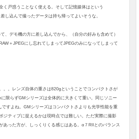
全く戸惑うことなく使える。そして記憶媒体はという
を差し込んで撮ったデータは持ち帰ってよいそうな。
いて、デモ機の方に差し込んでから、（自分の好みも含めて）
AW＋JPEGにし忘れてしまってJPEGのみになってしまって
。。。レンズ自体の重さは820gということでコンパクトさが
mに限らずGMシリーズは全体的に大きくて重い。同じソニー
んですよね。GMシリーズはコンパクトさよりも光学性能を重
ポジティブに捉えるかは現時点では難しい。ただ実際に撮影
あった方が、しっくりくる感じはある。α７RIIとのバランス