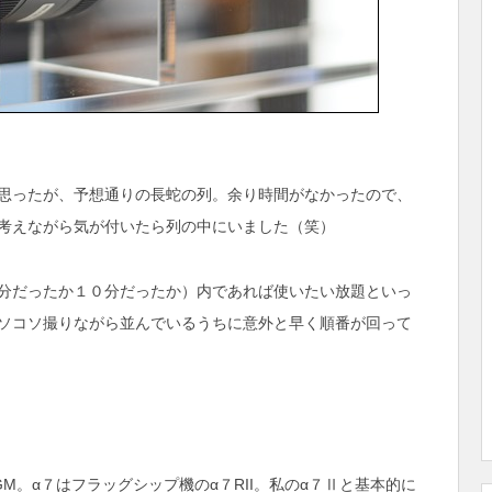
思ったが、予想通りの長蛇の列。余り時間がなかったので、
考えながら気が付いたら列の中にいました（笑）
分だったか１０分だったか）内であれば使いたい放題といっ
ソコソ撮りながら並んでいるうちに意外と早く順番が回って
4 GM。α７はフラッグシップ機のα７RII。私のα７Ⅱと基本的に