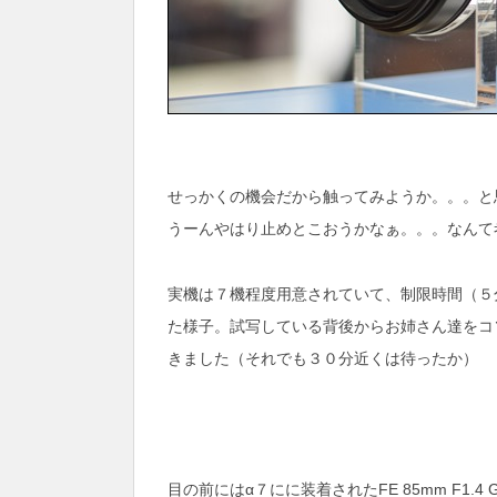
せっかくの機会だから触ってみようか。。。と
うーんやはり止めとこおうかなぁ。。。なんて
実機は７機程度用意されていて、制限時間（５
た様子。試写している背後からお姉さん達をコ
きました（それでも３０分近くは待ったか）
目の前にはα７にに装着されたFE 85mm F1.