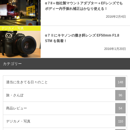
α７II＋他社製マウントアダプター＋EFレンズでも
ボディー内手振れ補正はかなり使える！
2016年2月4日
デジカメ・写真
α７Ⅱにキヤノンの撒き餌レンズ EF50mm F1.8
STM を装着！
2016年1月20日
カテゴリー
適当に生きてる日々のこと
148
旅・さんぽ
96
商品レビュー
54
デジカメ・写真
110