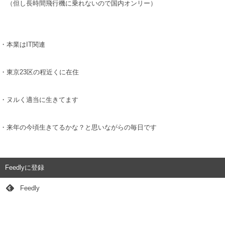
（但し長時間飛行機に乗れないので国内オンリー）
・本業はIT関連
・東京23区の程近くに在住
・ヌルく適当に生きてます
・来年の今頃生きてるかな？と思いながらの毎日です
Feedlyに登録
Feedly