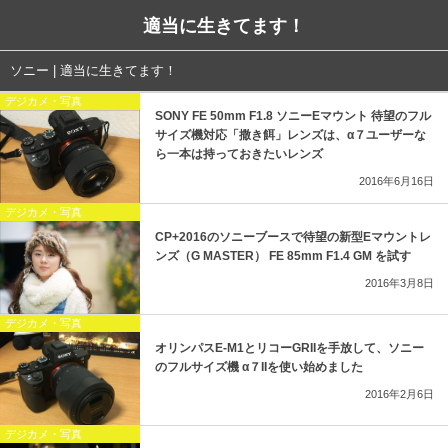
適当に生きてます！
ソニー | 適当に生きてます！
デジカメ・写真
SONY FE 50mm F1.8 ソニーEマウント 待望のフル
サイズ機対応「撒き餌」レンズは、α７ユーザーな
ら一本は持っておきたいレンズ
2016年6月16日
デジカメ・写真
CP+2016のソニーブースで待望の新型Eマウントレ
ンズ（G MASTER） FE 85mm F1.4 GM を試す
2016年3月8日
デジカメ・写真
オリンパスE-M1とリコーGRIIを手放して、ソニー
のフルサイズ機 α７IIを使い始めました
2016年2月6日
デジカメ・写真