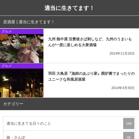
適当に生きてます！
居酒屋 | 適当に生きてます！
グルメ
九州 熱中屋 活豊後さば刺しなど、九州のうまいも
んが一度に楽しめる大衆酒場
2014年11月26日
グルメ
羽田 大鳥居『漁師のあぶり家』囲炉裏でまったりの
ユニークな和風居酒屋
2014年4月30日
カテゴリー
適当に生きてる日々のこと
148
旅・さんぽ
96