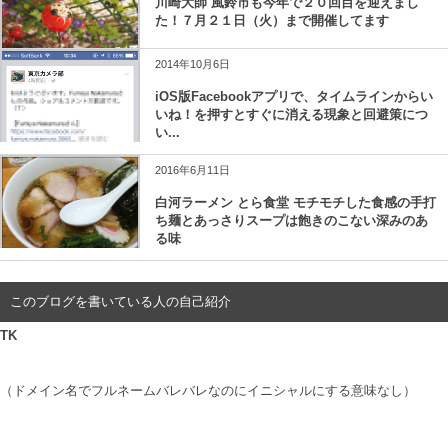
川崎大師 風鈴市も今年で２０回目を迎えまし
た！７月２１日（火）まで開催してます
2014年10月6日
iOS版Facebookアプリで、タイムラインからい
いね！を押すとすぐに消える現象と回避策につ
い...
2016年6月11日
白河ラーメン とら食堂 モチモチした食感の手打
ち麺とあっさりスープは飽きのこない深みのあ
る味
このブログを書いている人の自己紹介
TK
（ドメイン名でフルネームバレバレなのにイニシャルにする意味なし）